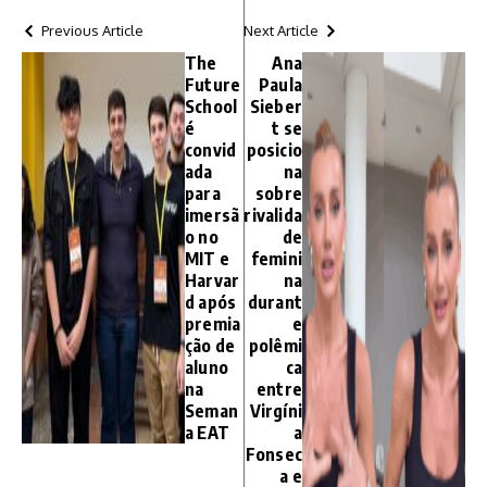
Previous Article
Next Article
The
Ana
Future
Paula
School
Sieber
é
t se
convid
posicio
ada
na
para
sobre
imersã
rivalida
o no
de
MIT e
femini
Harvar
na
d após
durant
premia
e
ção de
polêmi
aluno
ca
na
entre
Seman
Virgíni
a EAT
a
Fonsec
a e