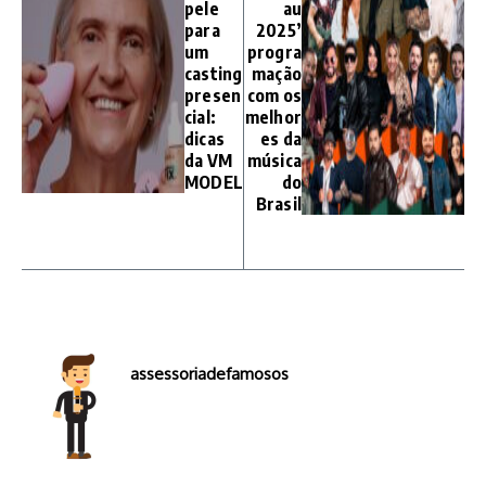
pele
au
para
2025’
um
progra
casting
mação
presen
com os
cial:
melhor
dicas
es da
da VM
música
MODEL
do
Brasil
assessoriadefamosos