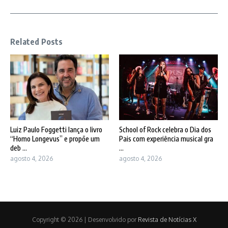
Related Posts
Luiz Paulo Foggetti lança o livro
School of Rock celebra o Dia dos
“Homo Longevus” e propõe um
Pais com experiência musical gra
deb ...
...
agosto 4, 2026
agosto 4, 2026
Copyright © 2026 | Desenvolvido por
Revista de Notícias X