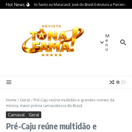
Ir para o conteúdo
Hot News
o Sul do Espírito Santo ao Maracanã: José do Brasil Estrutura a Parceria que Le
M
e
n
u
Home
/
Geral
/
Pré-Caju reúne multidão e grandes nomes da
música, maior prévia carnavalesca do Brasil
Carnaval
Geral
Pré-Caju reúne multidão e