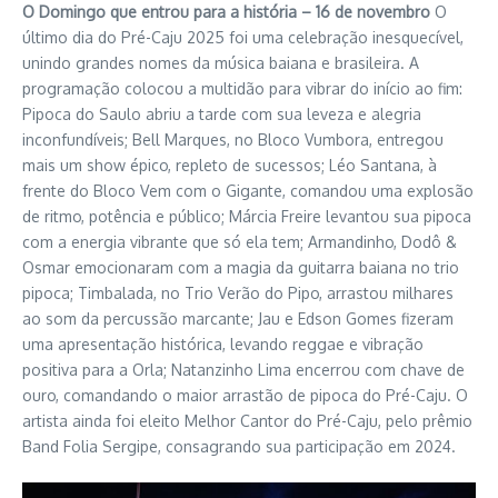
O Domingo que entrou para a história – 16 de novembro
O
último dia do Pré-Caju 2025 foi uma celebração inesquecível,
unindo grandes nomes da música baiana e brasileira. A
programação colocou a multidão para vibrar do início ao fim:
Pipoca do Saulo abriu a tarde com sua leveza e alegria
inconfundíveis; Bell Marques, no Bloco Vumbora, entregou
mais um show épico, repleto de sucessos; Léo Santana, à
frente do Bloco Vem com o Gigante, comandou uma explosão
de ritmo, potência e público; Márcia Freire levantou sua pipoca
com a energia vibrante que só ela tem; Armandinho, Dodô &
Osmar emocionaram com a magia da guitarra baiana no trio
pipoca; Timbalada, no Trio Verão do Pipo, arrastou milhares
ao som da percussão marcante; Jau e Edson Gomes fizeram
uma apresentação histórica, levando reggae e vibração
positiva para a Orla; Natanzinho Lima encerrou com chave de
ouro, comandando o maior arrastão de pipoca do Pré-Caju. O
artista ainda foi eleito Melhor Cantor do Pré-Caju, pelo prêmio
Band Folia Sergipe, consagrando sua participação em 2024.