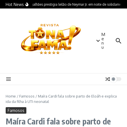
Ir para o conteúdo
Hot News
Igor Magalhães prestigia leilão de Neymar Jr. em noite de solidarieda
M
e
n
u
Home
/
Famosos
/
Maíra Cardi fala sobre parto de Eloáh e explica
ida da filha à UTI neonatal
Famosos
Maíra Cardi fala sobre parto de