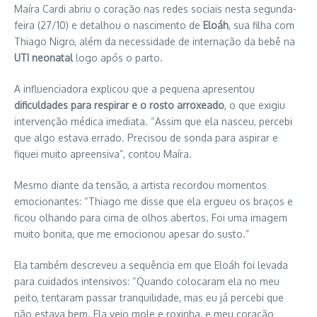
Maíra Cardi abriu o coração nas redes sociais nesta segunda-
feira (27/10) e detalhou o nascimento de
Eloáh
, sua filha com
Thiago Nigro, além da necessidade de internação da bebê na
UTI neonatal
logo após o parto.
A influenciadora explicou que a pequena apresentou
dificuldades para respirar e o rosto arroxeado
, o que exigiu
intervenção médica imediata. “Assim que ela nasceu, percebi
que algo estava errado. Precisou de sonda para aspirar e
fiquei muito apreensiva”, contou Maíra.
Mesmo diante da tensão, a artista recordou momentos
emocionantes: “Thiago me disse que ela ergueu os braços e
ficou olhando para cima de olhos abertos. Foi uma imagem
muito bonita, que me emocionou apesar do susto.”
Ela também descreveu a sequência em que Eloáh foi levada
para cuidados intensivos: “Quando colocaram ela no meu
peito, tentaram passar tranquilidade, mas eu já percebi que
não estava bem. Ela veio mole e roxinha, e meu coração