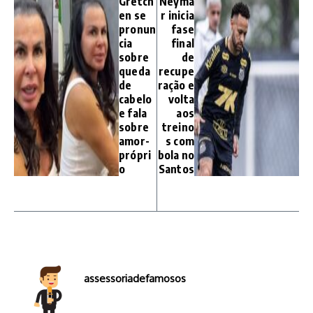
Gretch
Neyma
en se
r inicia
pronun
fase
cia
final
sobre
de
queda
recupe
de
ração e
cabelo
volta
e fala
aos
sobre
treino
amor-
s com
própri
bola no
o
Santos
assessoriadefamosos