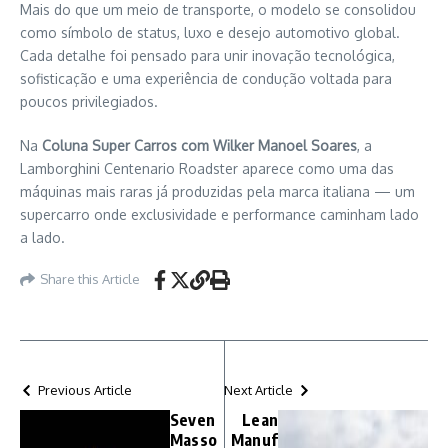
Mais do que um meio de transporte, o modelo se consolidou
como símbolo de status, luxo e desejo automotivo global.
Cada detalhe foi pensado para unir inovação tecnológica,
sofisticação e uma experiência de condução voltada para
poucos privilegiados.
Na
Coluna Super Carros com Wilker Manoel Soares
, a
Lamborghini Centenario Roadster aparece como uma das
máquinas mais raras já produzidas pela marca italiana — um
supercarro onde exclusividade e performance caminham lado
a lado.
Share this Article
Previous Article
Next Article
Seven
Lean
Masso
Manuf