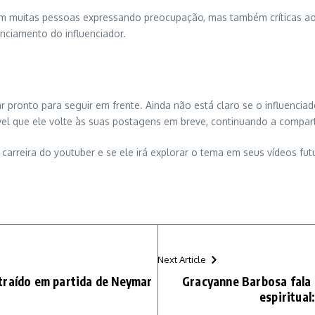
om muitas pessoas expressando preocupação, mas também críticas ao
nciamento do influenciador.
ar pronto para seguir em frente. Ainda não está claro se o influenc
vel que ele volte às suas postagens em breve, continuando a compart
carreira do youtuber e se ele irá explorar o tema em seus vídeos fut
Next Article
traído em partida de Neymar
Gracyanne Barbosa fala 
espiritua