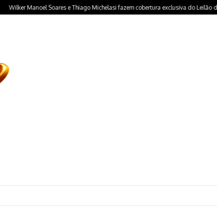
lker Manoel Soares e Thiago Michelasi fazem cobertura exclusiva do Leilão do Inst