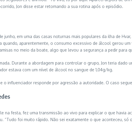
orrido, Jon disse estar retomando a sua rotina após o episódio.
de junho, em uma das casas noturnas mais populares da ilha de Hva
sta quando, aparentemente, o consumo excessivo de álcool gerou um
amisas no meio da boate, algo que levou a segurança a pedir para qu
hamada. Durante a abordagem para controlar o grupo, Jon teria dado u
iador estava com um nível de álcool no sangue de 1,04g/kg.
e o influenciador responde por agressão a autoridade. O caso segue
edes
ele na festa, fez uma transmissão ao vivo para explicar o que havia
. “Tudo foi muito rápido. Não sei exatamente o que aconteceu, só ou