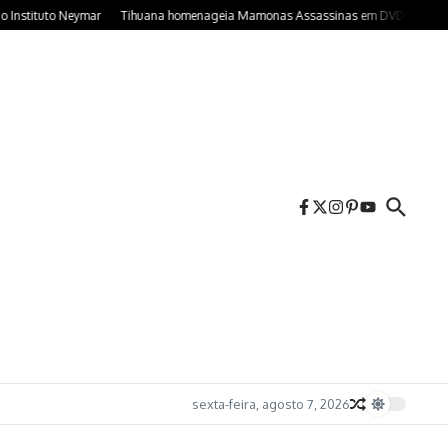
ituto Neymar
Tihuana homenageia Mamonas Assassinas em DVD gravado no C
sexta-feira, agosto 7, 2026