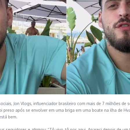
ociais, Jon Vlogs, influenciador brasileiro com mais de 7 milhões de
oi preso após se envolver em uma briga em uma boate na ilha de Hvar,
 está bem.
eus seguidores e afirmou: “Tô vivo, tô por aqui. Apareci depois de