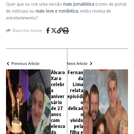
Quer que eu crie uma versão
mais jornalística
(como de portal
de notícias) ou
mais leve e romântica
, estilo revista de
entretenimento?
Share this Article
Previous Article
Next Article
Álvaro
Fernan
Xaro
da
celebr
Lima
a
relata
aniver
episódi
sário
o
de 27
delicad
anos
o
com
vivido
elenco
pela
do
filha e