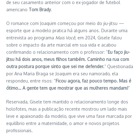
de seu casamento anterior com o ex-jogador de futebol
americano
Tom Brady
.
O romance com Joaquim começou por meio do jiu-jitsu —
esporte que a modelo pratica há alguns anos. Durante uma
entrevista ao programa
Mais Você
, em 2024, Gisele falou
sobre o impacto da arte marcial em sua vida e acabou
confirmando o relacionamento com o professor: “
Eu faço jiu-
jitsu há dois anos, meus filhos também. Caminho na rua com
outra postura porque sinto que sei me defender.
” Questionada
por Ana Maria Braga se Joaquim era seu namorado, ela
respondeu, entre risos: “
Ficou agora, faz pouco tempo. Mas é
ótimo… A gente tem que mostrar que as mulheres mandam!
”
Reservada, Gisele tem mantido o relacionamento longe dos
holofotes, mas a publicação recente mostrou um lado mais
leve e apaixonado da modelo, que vive uma fase marcada por
equilíbrio entre a maternidade, o amor e novos projetos
profissionais.