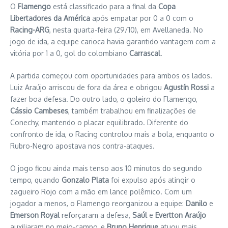
O
Flamengo
está classificado para a final da
Copa
Libertadores da América
após empatar por 0 a 0 com o
Racing-ARG
, nesta quarta-feira (29/10), em Avellaneda. No
jogo de ida, a equipe carioca havia garantido vantagem com a
vitória por 1 a 0, gol do colombiano
Carrascal
.
A partida começou com oportunidades para ambos os lados.
Luiz Araújo arriscou de fora da área e obrigou
Agustín Rossi
a
fazer boa defesa. Do outro lado, o goleiro do Flamengo,
Cássio Cambeses
, também trabalhou em finalizações de
Conechy, mantendo o placar equilibrado. Diferente do
confronto de ida, o Racing controlou mais a bola, enquanto o
Rubro-Negro apostava nos contra-ataques.
O jogo ficou ainda mais tenso aos 10 minutos do segundo
tempo, quando
Gonzalo Plata
foi expulso após atingir o
zagueiro Rojo com a mão em lance polêmico. Com um
jogador a menos, o Flamengo reorganizou a equipe:
Danilo
e
Emerson Royal
reforçaram a defesa,
Saúl
e
Evertton Araújo
auxiliaram no meio-campo, e
Bruno Henrique
atuou mais