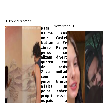
Previous Article
Next Article
Rafa
Kalima
Ana
nn e
Castel
Nattan
a e Zé
zinho
Felipe
person
se
alizam
divert
quarto
em
de
após
Zuza
noitad
com
a e
pintur
brinca
a feita
m
pelos
sobre
própri
ressac
os pais
a