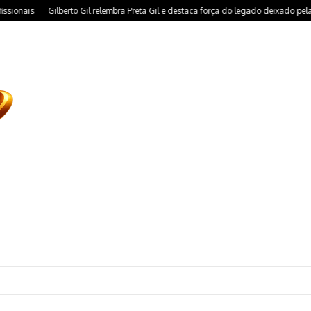
Gilberto Gil relembra Preta Gil e destaca força do legado deixado pela filha
D