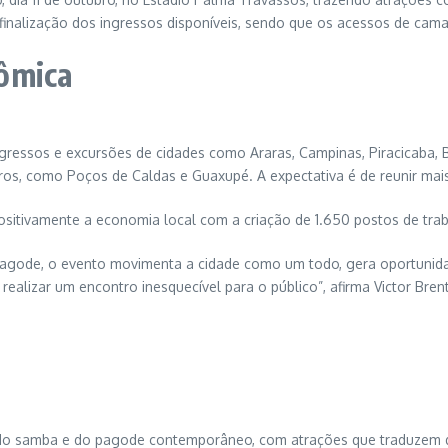
finalização dos ingressos disponíveis, sendo que os acessos de cam
nômica
ressos e excursões de cidades como Araras, Campinas, Piracicaba, B
eiros, como Poços de Caldas e Guaxupé. A expectativa é de reunir mai
sitivamente a economia local com a criação de 1.650 postos de traba
gode, o evento movimenta a cidade como um todo, gera oportunidades
ealizar um encontro inesquecível para o público”, afirma Victor Bren
 do samba e do pagode contemporâneo, com atrações que traduzem di