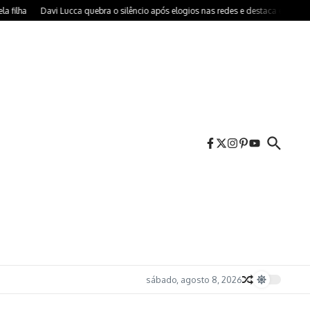
a
Davi Lucca quebra o silêncio após elogios nas redes e destaca educação rec
sábado, agosto 8, 2026