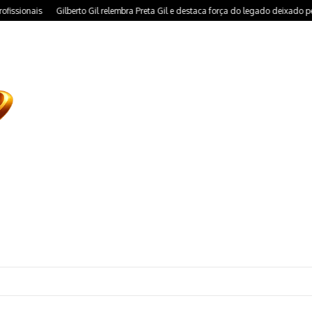
onais
Gilberto Gil relembra Preta Gil e destaca força do legado deixado pela filh