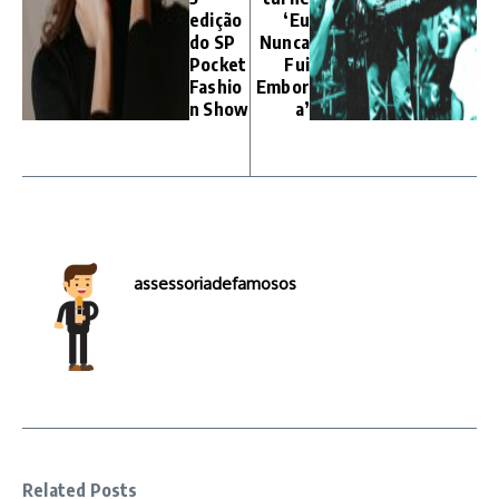
edição
‘Eu
do SP
Nunca
Pocket
Fui
Fashio
Embor
n Show
a’
assessoriadefamosos
Related Posts