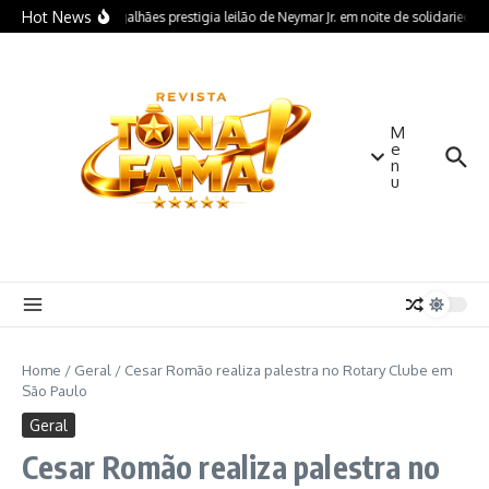
Ir para o conteúdo
Hot News
Igor Magalhães prestigia leilão de Neymar Jr. em noite de solidarieda
M
e
n
u
Home
/
Geral
/
Cesar Romão realiza palestra no Rotary Clube em
São Paulo
Geral
Cesar Romão realiza palestra no