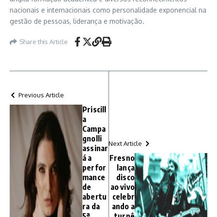
nacionais e internacionais como personalidade exponencial na
gestão de pessoas, liderança e motivação.
Share this Article
Previous Article
Priscill
a
Campa
gnolli
Next Article
assinar
á a
Fresno
perfor
lança
mance
disco
de
ao vivo
abertu
celebr
ra da
ando a
5ª
turnê