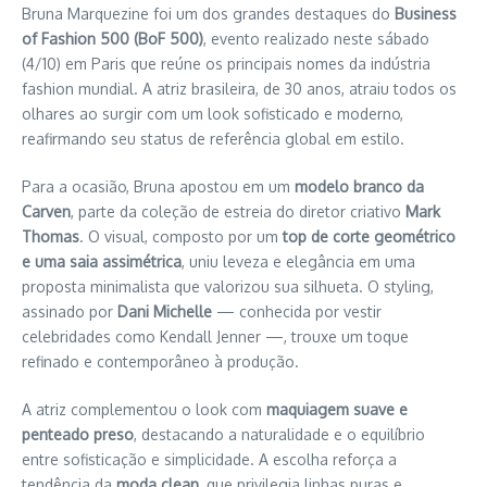
Bruna Marquezine foi um dos grandes destaques do
Business
of Fashion 500 (BoF 500)
, evento realizado neste sábado
(4/10) em Paris que reúne os principais nomes da indústria
fashion mundial. A atriz brasileira, de 30 anos, atraiu todos os
olhares ao surgir com um look sofisticado e moderno,
reafirmando seu status de referência global em estilo.
Para a ocasião, Bruna apostou em um
modelo branco da
Carven
, parte da coleção de estreia do diretor criativo
Mark
Thomas
. O visual, composto por um
top de corte geométrico
e uma saia assimétrica
, uniu leveza e elegância em uma
proposta minimalista que valorizou sua silhueta. O styling,
assinado por
Dani Michelle
— conhecida por vestir
celebridades como Kendall Jenner —, trouxe um toque
refinado e contemporâneo à produção.
A atriz complementou o look com
maquiagem suave e
penteado preso
, destacando a naturalidade e o equilíbrio
entre sofisticação e simplicidade. A escolha reforça a
tendência da
moda clean
, que privilegia linhas puras e