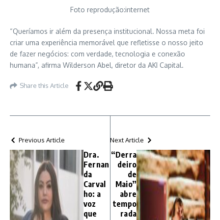
Foto reprodução:internet
“Queríamos ir além da presença institucional. Nossa meta foi
criar uma experiência memorável que refletisse o nosso jeito
de fazer negócios: com verdade, tecnologia e conexão
humana”, afirma Wilderson Abel, diretor da AKI Capital.
Share this Article
Previous Article
Next Article
Dra.
“Derra
Fernan
deiro
da
de
Carval
Maio”
ho: a
abre
voz
tempo
que
rada